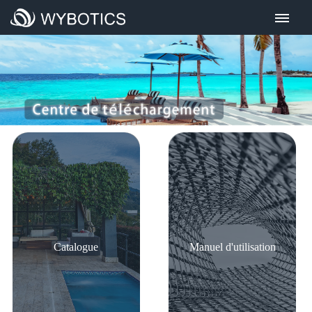
Accueil
Qui sommes nous
Notre gamme
Tous nos produits
Notre gamme sur batterie
Notre gamme avec câble
Recherche et développement
Investisseurs
Catalogue
Manuel d'utilisation
Information financière
Evènements
Visite des investisseurs